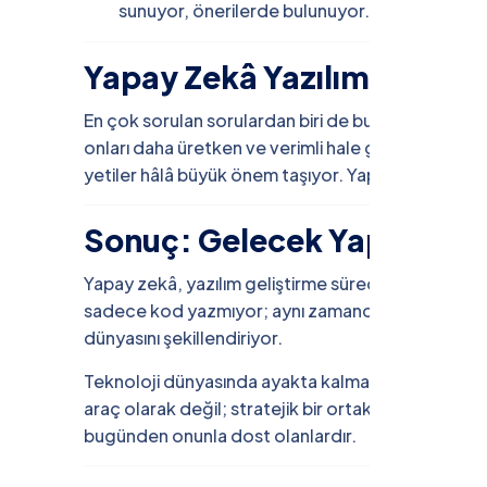
sunuyor, önerilerde bulunuyor.
Yapay Zekâ Yazılımcının Ye
En çok sorulan sorulardan biri de bu. Cevap kısa v
onları daha üretken ve verimli hale getiriyor. Ya
yetiler hâlâ büyük önem taşıyor. Yapay zekâ, bu y
Sonuç: Gelecek Yapay Zekâ 
Yapay zekâ, yazılım geliştirme süreçlerini daha akıll
sadece kod yazmıyor; aynı zamanda veriyi analiz ed
dünyasını şekillendiriyor.
Teknoloji dünyasında ayakta kalmak ve rekabet av
araç olarak değil; stratejik bir ortak olarak görm
bugünden onunla dost olanlardır.