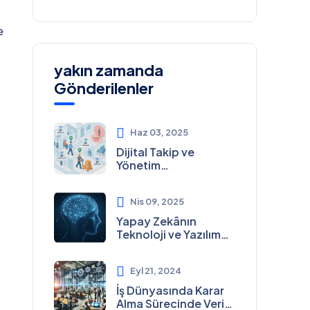
e
yakın zamanda
Gönderilenler
Haz 03, 2025
Dijital Takip ve
Yönetim
Sistemlerinde
Geleceğin Çözümleri:
Nis 09, 2025
Ayotek Teknoloji
Yapay Zekânın
Teknoloji ve Yazılım
Alanındaki Yeri
Eyl 21, 2024
İş Dünyasında Karar
Alma Sürecinde Veri