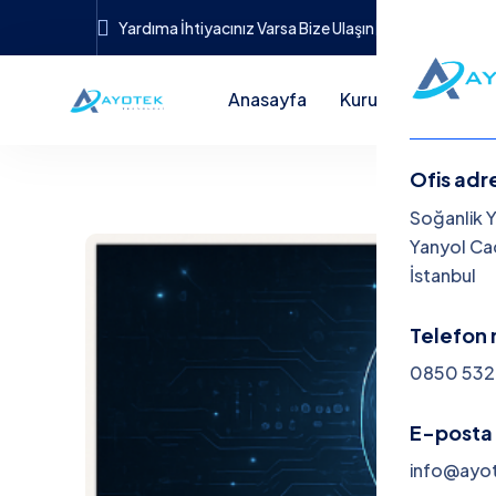
Yardıma İhtiyacınız Varsa Bize Ulaşın
info@ayotek
Anasayfa
Kurumsal
Hi
Ofis adr
Me
Soğanlik 
Yanyol Cad
İstanbul
An
Ku
Telefon 
0850 532 
Hi
Ma
E-posta 
info@ayo
İle