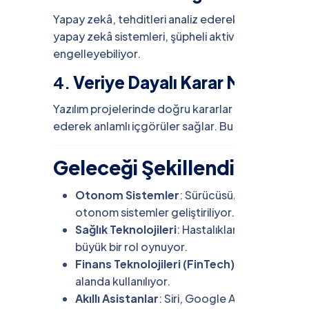
Yapay zekâ, tehditleri analiz ederek güvenlik açıkl
yapay zekâ sistemleri, şüpheli aktiviteleri öncede
engelleyebiliyor.
4.
Veriye Dayalı Karar Mekanizm
Yazılım projelerinde doğru kararlar almak için büyü
ederek anlamlı içgörüler sağlar. Bu sayede hem iş s
Geleceği Şekillendiren Uyg
Otonom Sistemler
: Sürücüsüz araçlardan ak
otonom sistemler geliştiriliyor.
Sağlık Teknolojileri
: Hastalıkların teşhisinde
büyük bir rol oynuyor.
Finans Teknolojileri (FinTech)
: Kredi skorlam
alanda kullanılıyor.
Akıllı Asistanlar
: Siri, Google Assistant, ChatG