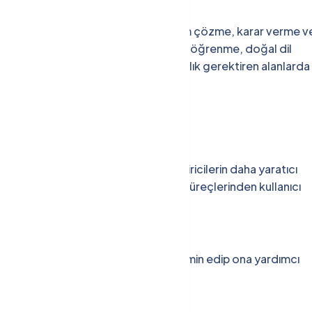
geliştirme bilimidir. Öğrenme, problem çözme, karar verme v
yapı taşlarıdır. Makine öğrenmesi, derin öğrenme, doğal dil
 sadece veri analizinde değil, yaratıcılık gerektiren alanlarda
yasındaki Rolü
i otomatikleştirerek yazılım geliştiricilerin daha yaratıcı
inden hata ayıklamaya, deployment süreçlerinden kullanıcı
ik olarak yürütülebiliyor.
 yazılımcının kod yazma sürecini tahmin edip ona yardımcı
kalitesini artırıyor.