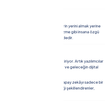
rini Alacak mı?
e net:
Hayır.
Yapay zekâ, geliştiricilerin yerini almak yerine
ratıcılık, soyut düşünce ve problem çözme gibi insana özgü
etileri tamamlayan bir yardımcı rolündedir.
ile Yazılıyor
ı, daha hızlı ve daha güvenli hale getiriyor. Artık yazılımcılar
iyor, kullanıcı deneyimini tasarlıyor ve geleceğin dijital
antajı sağlamak isteyen herkesin, yapay zekâyı sadece bir
esi gerekiyor. Unutmayalım ki geleceği şekillendirenler,