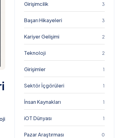
Girişimcilik
3
Başarı Hikayeleri
3
Kariyer Gelişimi
2
Teknoloji
2
Girişimler
1
i
Sektör İçgörüleri
1
İnsan Kaynakları
1
iOT Dünyası
1
oji
Pazar Araştırması
0