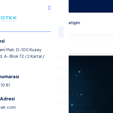
.com
zmetlerimiz
Makele & Yazılar
İletişim
esi
nü
Yeni̇ Mah. D-100 Kuzey
. A- Blok 72 / 2 Kartal /
asayfa
rumsal
numarası
10 81
zmetlerimiz
kele & Yazılar
Adresi
tek.com
tişim