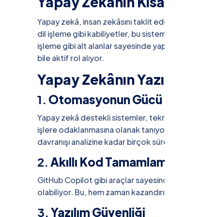
Yapay Zekânın Kısa Tanımı
Yapay zekâ, insan zekâsını taklit eden sistemler 
dil işleme gibi kabiliyetler, bu sistemlerin temel 
işleme gibi alt alanlar sayesinde yapay zekâ, artık
bile aktif rol alıyor.
Yapay Zekânın Yazılım Dün
1.
Otomasyonun Gücü
Yapay zekâ destekli sistemler, tekrar eden görevler
işlere odaklanmasına olanak tanıyor. Kod testler
davranışı analizine kadar birçok süreç artık otomat
2.
Akıllı Kod Tamamlama
GitHub Copilot gibi araçlar sayesinde yapay zekâ,
olabiliyor. Bu, hem zaman kazandırıyor hem de kod 
3.
Yazılım Güvenliği