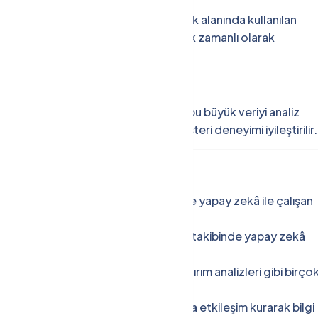
arını tahmin edebiliyor. Siber güvenlik alanında kullanılan
n fark edebiliyor ve tehditleri gerçek zamanlı olarak
aları
k veriye ihtiyaç vardır. Yapay zekâ, bu büyük veriyi analiz
üreçleri optimize edilir hem de müşteri deneyimi iyileştirilir.
ulama Alanları
ıllı fabrikalara kadar birçok sektörde yapay zekâ ile çalışan
, ilaç geliştirme süreçlerinde ve hasta takibinde yapay zekâ
a, fraud (dolandırıcılık) tespiti ve yatırım analizleri gibi birço
PT gibi sanal asistanlar; kullanıcılarla etkileşim kurarak bilgi