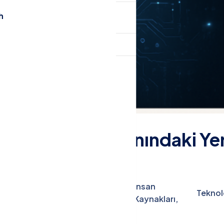
h
English
i ve Yazılım Alanındaki Yer
Başarı
Sektör
İnsan
r,
Teknol
Hikayeleri,
İçgörüleri,
Kaynakları,