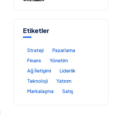
Analitiğinin Gücü
Etiketler
Strateji
Pazarlama
Finans
Yönetim
Ağ İletişimi
Liderlik
Teknoloji
Yatırım
Markalaşma
Satış
k