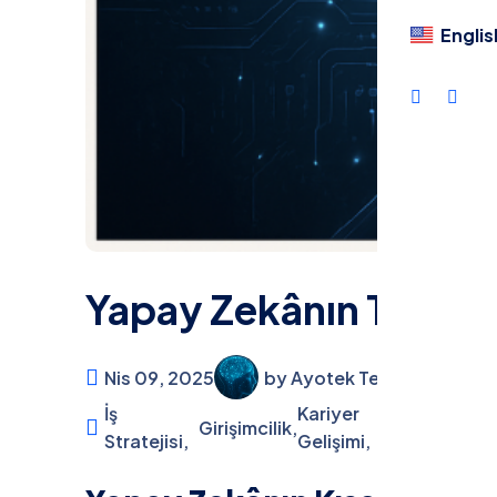
Dil
Englis
Yapay Zekânın Teknoloj
Nis 09, 2025
by Ayotek Teknoloji
İş
Kariyer
Girişimcilik,
Girişimle
Stratejisi,
Gelişimi,