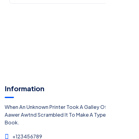
Information
When An Unknown Printer Took A Galley Of Type
Aawer Awtnd Scrambled It To Make A Type Specimen
Book.
+123456789