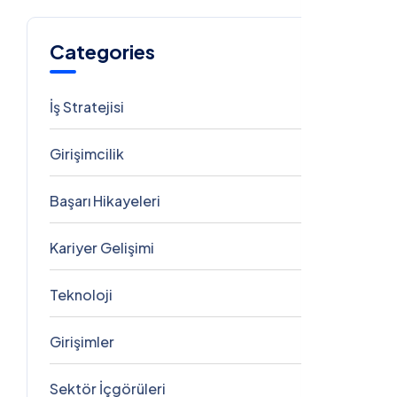
Categories
İş Stratejisi
3
Girişimcilik
3
Başarı Hikayeleri
3
Kariyer Gelişimi
2
Teknoloji
2
Girişimler
1
Sektör İçgörüleri
1