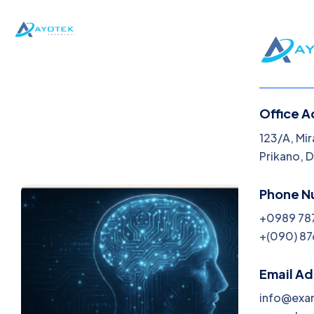
Office A
Menu
123/A, Mir
Prikano, 
Home
Phone N
About U
+0989 78
+(090) 87
Hizmetl
Blog
Email A
info@exa
Contac