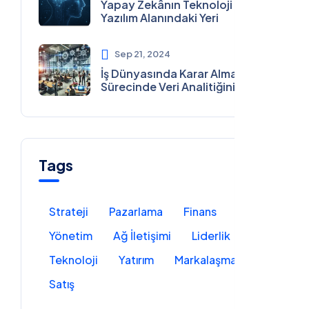
Yapay Zekânın Teknoloji ve
Yazılım Alanındaki Yeri
Sep 21, 2024
İş Dünyasında Karar Alma
Sürecinde Veri Analitiğinin
Gücü
Tags
Strateji
Pazarlama
Finans
Yönetim
Ağ İletişimi
Liderlik
Teknoloji
Yatırım
Markalaşma
Satış