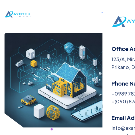
Office A
123/A, Mir
Prikano, 
Phone N
+0989 78
+(090) 87
Email A
info@exa