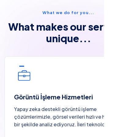
W
h
a
t
w
e
d
o
f
o
r
y
o
u
.
.
.
W
h
a
t
m
a
k
e
s
o
u
r
s
e
r
v
i
c
e
s
u
n
i
q
u
e
.
.
.
Görüntü İşleme Hizmetleri
Yapay zeka destekli görüntü işleme
çözümlerimizle, görsel verileri hızlı ve hassas
bir şekilde analiz ediyoruz. İleri teknolojilerle,
iş süreçlerinizde otomasyon ve yüksek