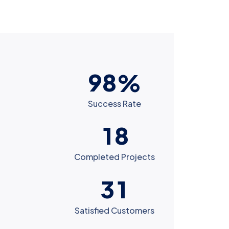
9
8
%
Success Rate
1
8
Completed Projects
3
1
Satisfied Customers