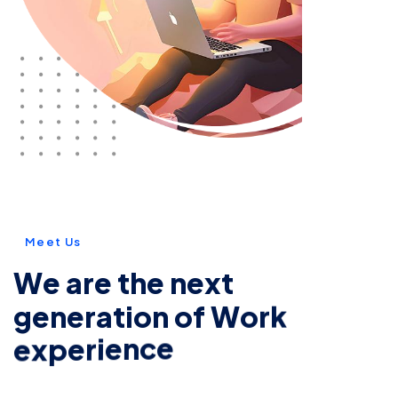
M
e
e
t
U
s
W
e
a
r
e
t
h
e
n
e
x
t
g
e
n
e
r
a
t
i
o
n
o
f
W
o
r
k
e
x
p
e
r
i
e
n
c
e