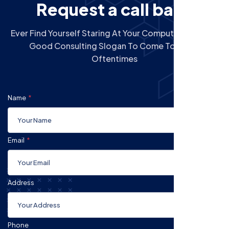
R
e
q
u
e
s
t
a
c
a
l
l
b
a
c
k
Ever Find Yourself Staring At Your Computer Screen A
Good Consulting Slogan To Come To Mind?
Oftentimes
Name
Email
Address
Phone