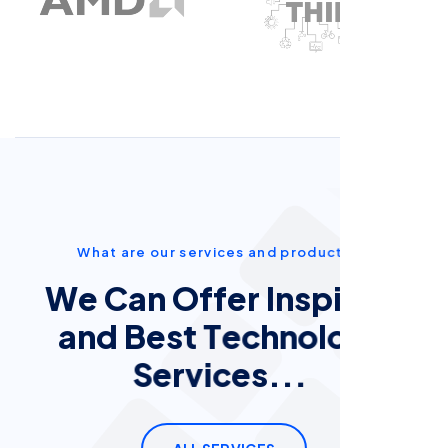
W
h
a
t
a
r
e
o
u
r
s
e
r
v
i
c
e
s
a
n
d
p
r
o
d
u
c
t
s
.
.
.
W
e
C
a
n
O
f
f
e
r
I
n
s
p
i
r
i
n
g
a
n
d
B
e
s
t
T
e
c
h
n
o
l
o
g
y
S
e
r
v
i
c
e
s
.
.
.